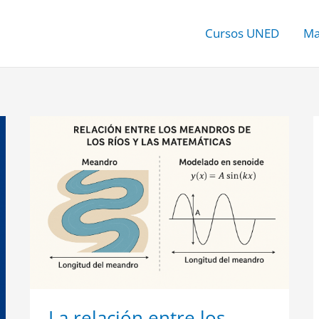
Cursos UNED
Ma
La
relación
entre
los
meandros
de
los
ríos
y
las
matemáticas
La relación entre los