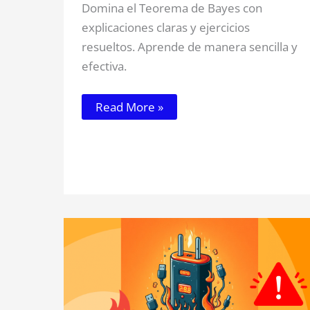
Domina el Teorema de Bayes con
explicaciones claras y ejercicios
resueltos. Aprende de manera sencilla y
efectiva.
Read More »
Cargadores
de
Nitruro
de
Galio
(GaN)
para
Estudiantes