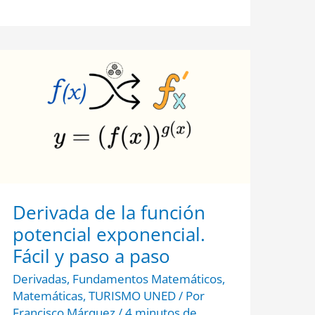
Derivada
de
la
función
potencial
exponencial.
Fácil
y
paso
a
paso
Derivada de la función
potencial exponencial.
Fácil y paso a paso
Derivadas
,
Fundamentos Matemáticos
,
Matemáticas
,
TURISMO UNED
/ Por
Francisco Márquez
/
4 minutos de