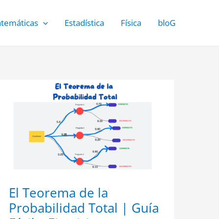
temáticas
Estadística
Física
bloG
El
Teorema
de
la
Probabilidad
Total
|
Guía
Fácil
y
Ejercicios
Resueltos
El Teorema de la
Probabilidad Total | Guía