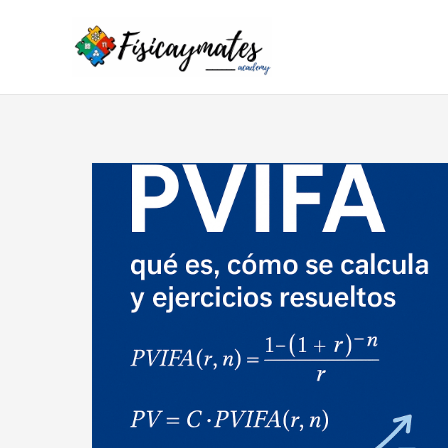
Ir
al
contenido
PVIFA:
qué
es,
cómo
se
calcula
y
ejercicios
resueltos
paso
a
paso