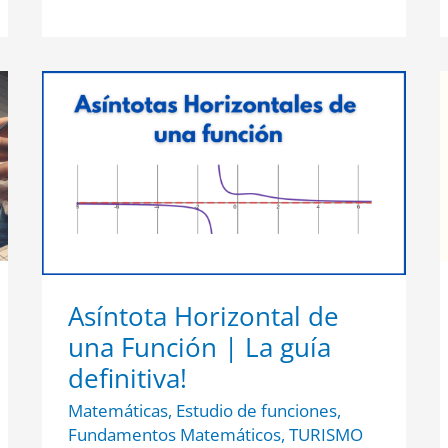
Asíntota
Horizontal
de
una
Función
|
La
guía
definitiva!
Asíntota Horizontal de
una Función | La guía
definitiva!
Matemáticas
,
Estudio de funciones
,
Fundamentos Matemáticos
,
TURISMO