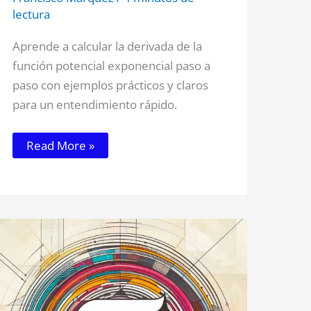
lectura
Aprende a calcular la derivada de la
función potencial exponencial paso a
paso con ejemplos prácticos y claros
para un entendimiento rápido.
Read More »
La
Historia
del
número
PI
(1ª
Parte)