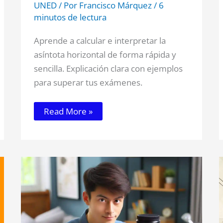
UNED
/ Por
Francisco Márquez
/
6
minutos de lectura
Aprende a calcular e interpretar la
asíntota horizontal de forma rápida y
sencilla. Explicación clara con ejemplos
para superar tus exámenes.
Read More »
Beneficios
de
la
Creatina
para
Potenciar
el
Rendimiento