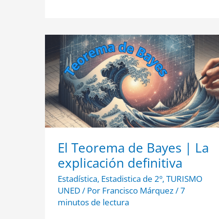
El
Teorema
de
Bayes
|
La
explicación
definitiva
El Teorema de Bayes | La
explicación definitiva
Estadística
,
Estadistica de 2º
,
TURISMO
UNED
/ Por
Francisco Márquez
/
7
minutos de lectura