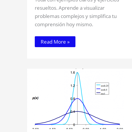
resueltos. Aprende a visualizar
problemas complejos y simplifica tu
comprensión hoy mismo.
Read More »
TEMA
4:
La
distribución
normal
.
Variables
aleatorias
y
sus
distribuciones
de
probabilidad.