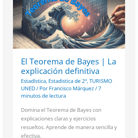
de
Bayes
|
La
explicación
definitiva
El Teorema de Bayes | La
explicación definitiva
Estadística
,
Estadistica de 2º
,
TURISMO
UNED
/ Por
Francisco Márquez
/
7
minutos de lectura
Domina el Teorema de Bayes con
explicaciones claras y ejercicios
resueltos. Aprende de manera sencilla y
efectiva.