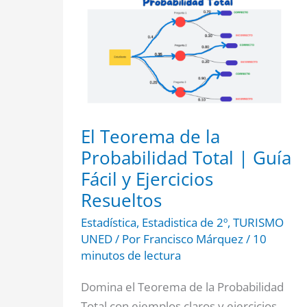
de
la
Probabilidad
Total
|
Guía
Fácil
y
Ejercicios
Resueltos
El Teorema de la
Probabilidad Total | Guía
Fácil y Ejercicios
Resueltos
Estadística
,
Estadistica de 2º
,
TURISMO
UNED
/ Por
Francisco Márquez
/
10
minutos de lectura
Domina el Teorema de la Probabilidad
Total con ejemplos claros y ejercicios