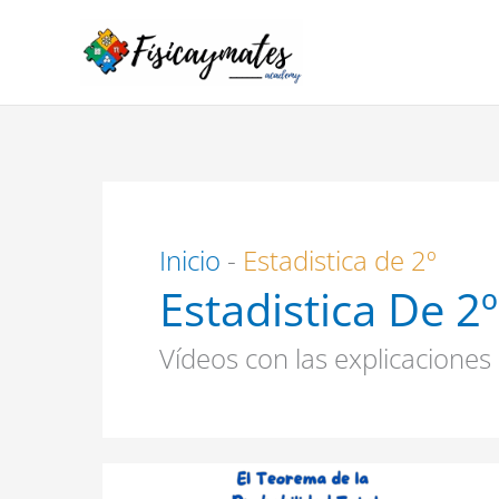
Ir
al
contenido
Inicio
-
Estadistica de 2º
Estadistica De 2º
Vídeos con las explicaciones
El
Teorema