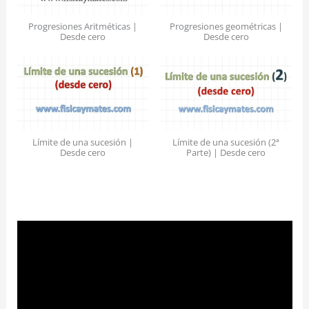
Progresiones Aritméticas |
Progresiones geométricas |
Desde cero
Desde cero
Límite de una sucesión |
Límite de una sucesión (2ª
Desde cero
Parte) | Desde cero