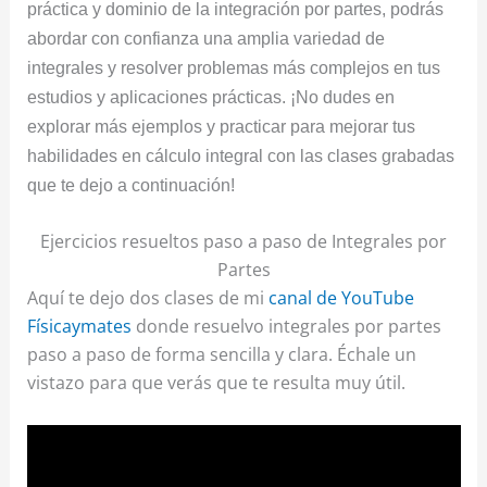
práctica y dominio de la integración por partes, podrás
abordar con confianza una amplia variedad de
integrales y resolver problemas más complejos en tus
estudios y aplicaciones prácticas. ¡No dudes en
explorar más ejemplos y practicar para mejorar tus
habilidades en cálculo integral con las clases grabadas
que te dejo a continuación!
Ejercicios resueltos paso a paso de Integrales por
Partes
Aquí te dejo dos clases de mi
canal de YouTube
Físicaymates
donde resuelvo integrales por partes
paso a paso de forma sencilla y clara. Échale un
vistazo para que verás que te resulta muy útil.