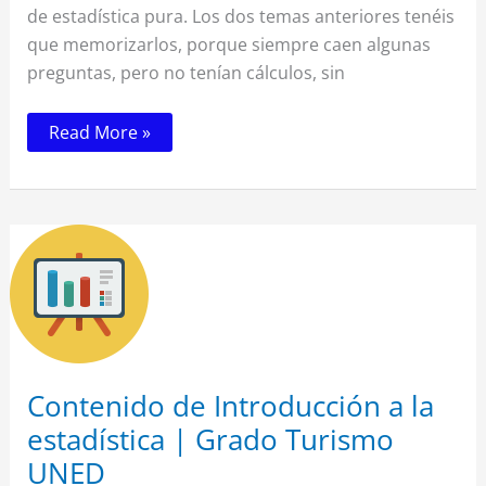
de estadística pura. Los dos temas anteriores tenéis
que memorizarlos, porque siempre caen algunas
preguntas, pero no tenían cálculos, sin
Read More »
Contenido
de
Introducción
a
la
estadística
|
Grado
Turismo
UNED
Contenido de Introducción a la
estadística | Grado Turismo
UNED