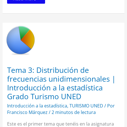
Tema
3:
Distribución
de
frecuencias
unidimensionales
|
Introducción
a
la
Tema 3: Distribución de
estadística
Grado
frecuencias unidimensionales |
Turismo
UNED
Introducción a la estadística
Grado Turismo UNED
Introducción a la estadística
,
TURISMO UNED
/ Por
Francisco Márquez
/
2 minutos de lectura
Este es el primer tema que tenéis en la asignatura