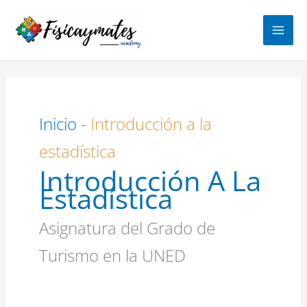
Ir
al
contenido
Inicio
-
Introducción a la
estadística
Introducción A La
Estadística
Asignatura del Grado de
Turismo en la UNED