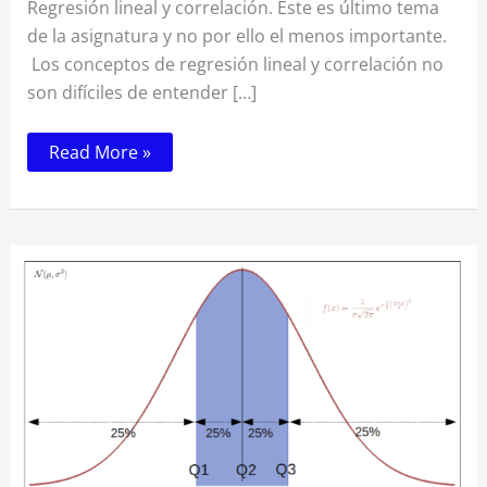
Regresión lineal y correlación. Este es último tema
de la asignatura y no por ello el menos importante.
Los conceptos de regresión lineal y correlación no
son difíciles de entender […]
Read More »
Tema
4:
Medidas
de
posición,
dispersión,
forma
y
concentración
|
Introducción
a
la
estadística