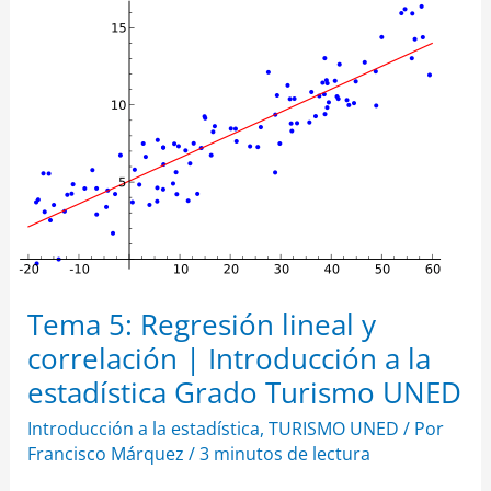
Tema
5:
Regresión
lineal
y
correlación
|
Introducción
a
la
estadística
Grado
Turismo
UNED
Tema 5: Regresión lineal y
correlación | Introducción a la
estadística Grado Turismo UNED
Introducción a la estadística
,
TURISMO UNED
/ Por
Francisco Márquez
/
3 minutos de lectura