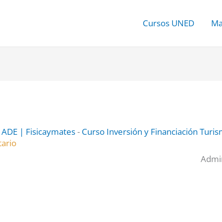
Cursos UNED
Ma
ADE | Fisicaymates
-
Curso Inversión y Financiación Tur
tario
Admin